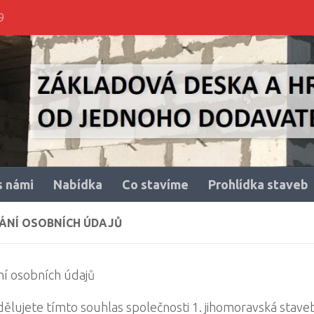
9
s námi
Nabídka
Co stavíme
Prohlídka staveb
ÁNÍ OSOBNÍCH ÚDAJŮ
í osobních údajů
ělujete tímto souhlas společnosti 1. jihomoravská stavebn