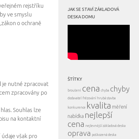
veřejném rejstříku
JAK SE STAVÍ ZÁKLADOVÁ
aby ve smyslu
DESKA DOMU
 „zákon o ochraně
ŠTÍTKY
l je nutné zpracovat
cena
chyby
broušení
chyba
vcem zpracovány po
dodavatel
frézování
hrubá stavba
kvalita
měření
konkurence
las. Souhlas lze
nejlepší
nabídka
pisu na kontaktní
cena
nejlevnější základová deska
oprava
poškozená deska
 údaje však pro