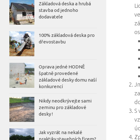
Základová deska a hrubá
Li
stavba od jednoho
ve
dodavatele
zá
os
100% základová deska pro
dřevostavbu
Oprava jedné HODNĚ
špatně provedené
základové desky domu naší
Jm
konkurencí
za
Nikdy neodkrývejte sami
do
zeminu pro základové
S 
desky !
vz
úd
Jak vyzrát na nekalé
Zp
praktiky stavebních firem?