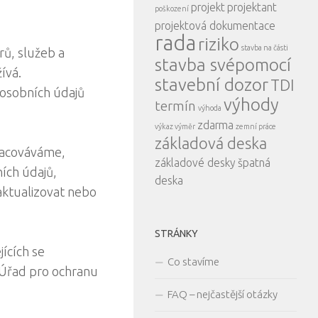
projekt
projektant
poškození
projektová dokumentace
rada
riziko
stavba na části
rů, služeb a
stavba svépomocí
ívá.
stavební dozor
TDI
 osobních údajů
výhody
termín
výhoda
zdarma
výkaz výměr
zemní práce
základová deska
pracováváme,
základové desky
špatná
ích údajů,
deska
aktualizovat nebo
STRÁNKY
ících se
Co stavíme
 Úřad pro ochranu
FAQ – nejčastější otázky