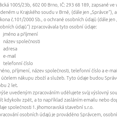
dická 1005/23b, 602 00 Brno, IČ: 293 68 189, zapsané ve 
deném u Krajského soudu v Brně, (dále jen „Správce“), 
kona č.101/2000 Sb., o ochraně osobních údajů (dále jen
obních údajů“) zpracovávala tyto osobní údaje:
jméno a příjmení
název společnosti
adresa
e-mail
telefonní číslo
éno, příjmení, název společnosti, telefonní číslo a e-mai
 účelem nákupu zboží a služeb. Tyto údaje budou Sprá
bu 2 let.
výše uvedeným zpracováním udělujete svůj výslovný souh
ít kdykoliv zpět, a to například zasláním emailu nebo do
aje společnosti 1. jihomoravská stavební s.r.o.
racování osobních údajů je prováděno Správcem, osobní