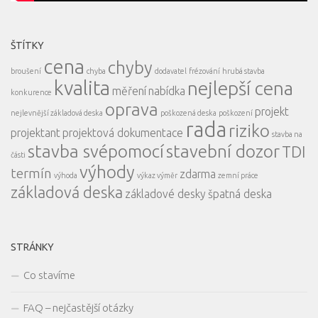
ŠTÍTKY
cena
chyby
broušení
chyba
dodavatel
frézování
hrubá stavba
kvalita
nejlepší cena
měření
nabídka
konkurence
oprava
projekt
nejlevnější základová deska
poškozená deska
poškození
rada
riziko
projektant
projektová dokumentace
stavba na
stavba svépomocí
stavební dozor
TDI
části
výhody
termín
zdarma
výhoda
výkaz výměr
zemní práce
základová deska
základové desky
špatná deska
STRÁNKY
Co stavíme
FAQ – nejčastější otázky