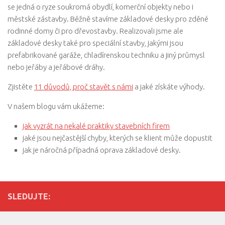
se jedná o ryze soukromá obydlí, komerční objekty nebo i
městské zástavby. Běžně stavíme základové desky pro zděné
rodinné domy či pro dřevostavby. Realizovali jsme ale
základové desky také pro speciální stavby, jakými jsou
prefabrikované garáže, chladírenskou techniku a jiný průmysl
nebo jeřáby a jeřábové dráhy.
Zjistěte
11 důvodů, proč stavět s námi
a jaké získáte výhody.
V našem blogu vám ukážeme:
jak vyzrát na nekalé praktiky stavebních firem
jaké jsou nejčastější chyby, kterých se klient může dopustit
jak je náročná případná oprava základové desky.
SLEDUJTE: