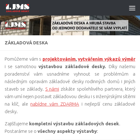
Skip to content
ZÁKLADOVÁ DESKA
Pomůžeme vám s
projektováním
,
vytvářením výkazů výměr
i se samotnou
výstavbou základové desky.
Díky našemu
poradenství vám usnadníme vyhnout se problémům a
následným opravám základové desky rodinných domů i jiných
staveb se základy.
S námi
získáte spolehlivého partnera, který
vám umí nejen postavit základovou desku i s inženýrskými sítěmi
na klíč, ale
nabídne vám ZDARMA
i nejlepší cenu základové
desky.
Zajišťujeme
kompletní výstavbu základových desek
.
Postaráme se o
všechny aspekty výstavby
: