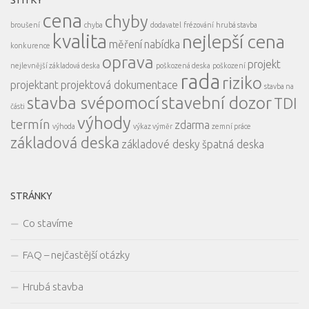
ŠTÍTKY
cena
chyby
broušení
chyba
dodavatel
frézování
hrubá stavba
kvalita
nejlepší cena
měření
nabídka
konkurence
oprava
projekt
nejlevnější základová deska
poškozená deska
poškození
rada
riziko
projektant
projektová dokumentace
stavba na
stavba svépomocí
stavební dozor
TDI
části
výhody
termín
zdarma
výhoda
výkaz výměr
zemní práce
základová deska
základové desky
špatná deska
STRÁNKY
Co stavíme
FAQ – nejčastější otázky
Hrubá stavba