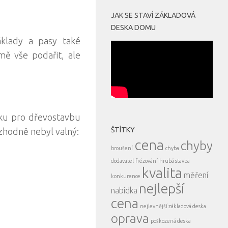
JAK SE STAVÍ ZÁKLADOVÁ
DESKA DOMU
áklady a pasy také
mě vše podařit, ale
esku pro dřevostavbu
ŠTÍTKY
zhodně nebyl valný:
cena
chyby
broušení
chyba
dodavatel
frézování
hrubá stavba
kvalita
měření
konkurence
nejlepší
nabídka
cena
nejlevnější základová deska
oprava
poškozená deska