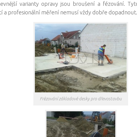
evnější varianty opravy jsou broušení a fézování. T
í a profesionální měření nemusí vždy dobře dopadnout
Frézování základové desky pro dřevostavbu