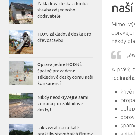
naší
Základová deska a hrubá
stavba od jednoho
dodavatele
Mimo výs
opravujem
100% základová deska pro
dřevostavbu
někdy plat
„čeh
Oprava jedné HODNĚ
A právě t
špatně provedené
základové desky domu naší
rodinného
konkurencí
křivé 
Nikdy neodkrývejte sami
propa
zeminu pro základové
odlupu
desky !
obrov
špatně
Jak vyzrát na nekalé
ani je
praktiky stavebních firem?