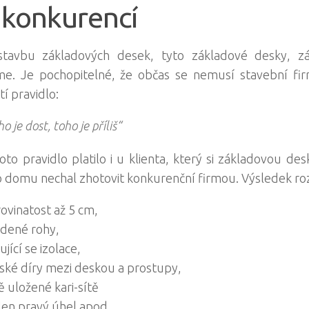
 konkurencí
tavbu základových desek, tyto základové desky, z
e. Je pochopitelné, že občas se nemusí stavební fir
í pravidlo:
o je dost, toho je příliš“
oto pravidlo platilo i u klienta, který si základovou d
 domu nechal zhotovit konkurenční firmou. Výsledek ro
rovinatost až 5 cm,
dené rohy,
jící se izolace,
ské díry mezi deskou a prostupy,
 uložené kari-sítě
den pravý úhel apod.