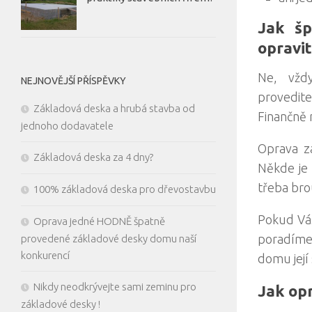
Jak šp
opravit
Ne, vžd
NEJNOVĚJŠÍ PŘÍSPĚVKY
provedite
Základová deska a hrubá stavba od
Finančně 
jednoho dodavatele
Oprava z
Základová deska za 4 dny?
Někde je 
třeba brou
100% základová deska pro dřevostavbu
Pokud Vás
Oprava jedné HODNĚ špatně
poradíme 
provedené základové desky domu naší
konkurencí
domu její
Nikdy neodkrývejte sami zeminu pro
Jak op
základové desky !