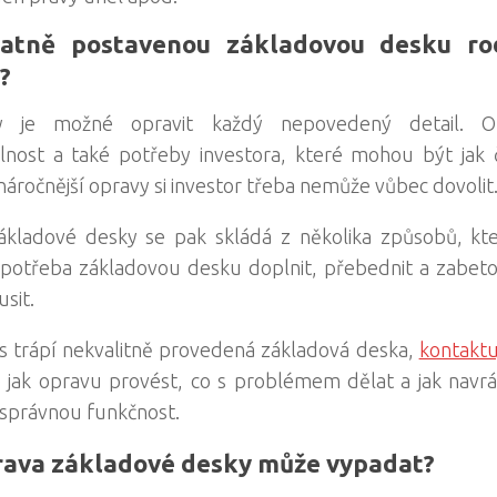
atně postavenou základovou desku r
?
y je možné opravit každý nepovedený detail. Op
lnost a také potřeby investora, které mohou být jak č
náročnější opravy si investor třeba nemůže vůbec dovolit
ákladové desky se pak skládá z několika způsobů, kt
potřeba základovou desku doplnit, přebednit a zabeto
sit.
 trápí nekvalitně provedená základová deska,
kontaktu
jak opravu provést, co s problémem dělat a jak navrá
 správnou funkčnost.
rava základové desky může vypadat?