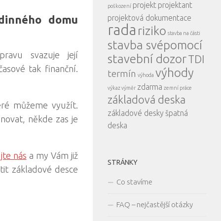
projekt
projektant
poškození
projektová dokumentace
odinného domu
rada
riziko
stavba na části
stavba svépomocí
ravu svazuje její
stavební dozor
TDI
asové tak finanční.
výhody
termín
výhoda
.
zdarma
výkaz výměr
zemní práce
základová deska
eré můžeme využít.
základové desky
špatná
novat, někde zas je
deska
jte nás
a my Vám již
STRÁNKY
tit základové desce
Co stavíme
FAQ – nejčastější otázky