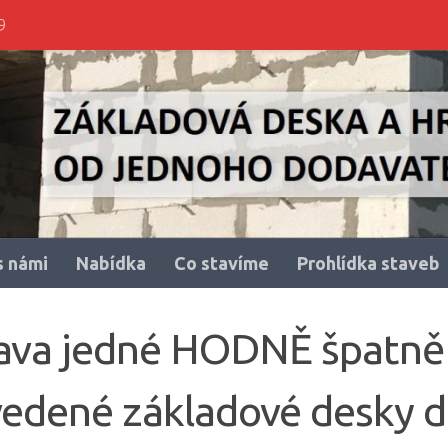
9
s námi
Nabídka
Co stavíme
Prohlídka staveb
ava jedné HODNĚ špatně
vedené základové desky 