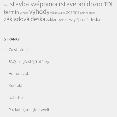
stavba svépomocí
stavební dozor
TDI
části
výhody
termín
zdarma
výhoda
výkaz výměr
zemní práce
základová deska
základové desky
špatná deska
STRÁNKY
Co stavíme
FAQ – nejčastější otázky
Hrubá stavba
Kontakt
Nabídka
Pro koho jsme již stavěli