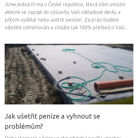
Jsme jediná firma v České republice, která Vám umožní
aktivně se zapojit do výstavby Vaší základové desky a
přitom vydělat nebo ušetřit peníze! Za práci budete
náležitě odměňováni a získáte tak 100% přehled o Vaší...
Jak ušetřit peníze a vyhnout se
problémům?
Doba stagnace a krize ve stavebnictví naučila všechny