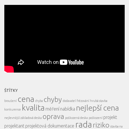
ŠTÍTKY
cena
chyby
broušení
chyba
dodavatel
frézování
hrubá stavba
kvalita
nejlepší cena
měření
nabídka
konkurence
oprava
projekt
nejlevnější základová deska
poškozená deska
poškození
rada
riziko
projektant
projektová dokumentace
stavba na