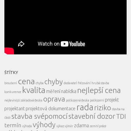
ŠTÍTKY
cena
chyby
broušení
chyba
dodavatel
frézování
hrubá stavba
kvalita
nejlepší cena
měření
nabídka
konkurence
oprava
projekt
nejlevnější základová deska
poškozená deska
poškození
rada
riziko
projektant
projektová dokumentace
stavba na
stavba svépomocí
stavební dozor
TDI
části
výhody
termín
zdarma
výhoda
výkaz výměr
zemní práce