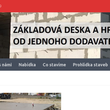
9
s námi
Nabídka
Co stavíme
Prohlídka staveb