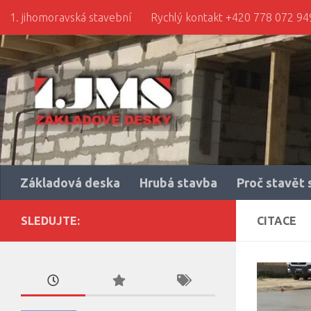
1. jihomoravská stavební
Rychlý kontakt +420 778 072 94
Skip to content
Základová deska
Hrubá stavba
Proč stavět 
SLEDUJTE:
CITACE