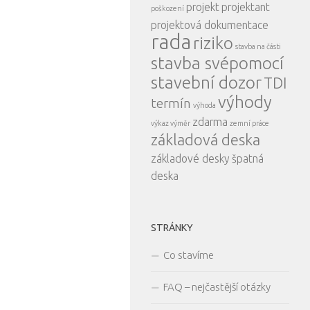
projekt
projektant
poškození
projektová dokumentace
rada
riziko
stavba na části
stavba svépomocí
stavební dozor
TDI
výhody
termín
výhoda
zdarma
výkaz výměr
zemní práce
základová deska
základové desky
špatná
deska
STRÁNKY
Co stavíme
FAQ – nejčastější otázky