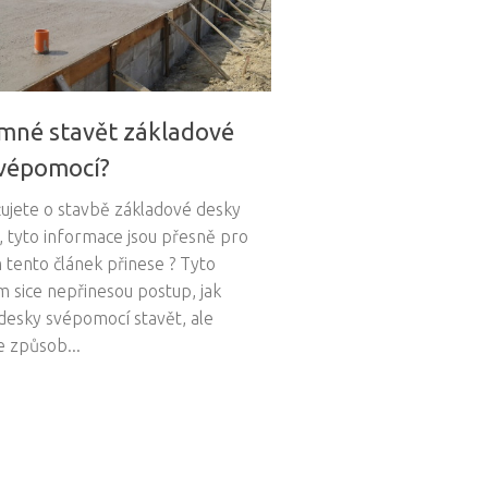
mné stavět základové
svépomocí?
ujete o stavbě základové desky
 tyto informace jsou přesně pro
 tento článek přinese ? Tyto
m sice nepřinesou postup, jak
desky svépomocí stavět, ale
e způsob...