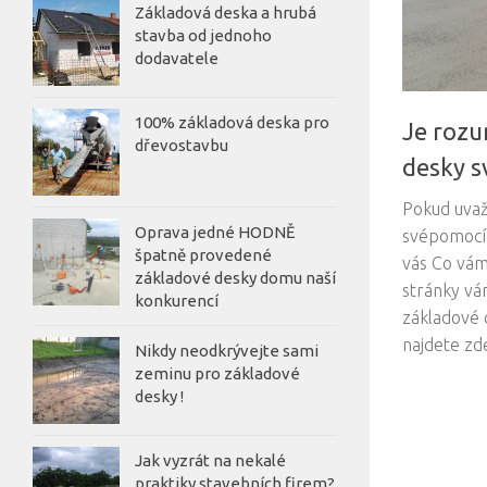
Základová deska a hrubá
stavba od jednoho
dodavatele
100% základová deska pro
Je rozu
dřevostavbu
desky 
Pokud uvaž
Oprava jedné HODNĚ
svépomocí,
špatně provedené
vás Co vám
základové desky domu naší
stránky vá
konkurencí
základové 
najdete zd
Nikdy neodkrývejte sami
zeminu pro základové
desky !
Jak vyzrát na nekalé
praktiky stavebních firem?