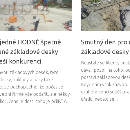
 jedné HODNĚ špatně
Smutný den pro m
né základové desky
základové desky
ší konkurencí
Neustále se klienty sna
dávali pozor na toho, od
vbu základových desek, tyto
postaví základovou des
desky, základy a pasy také
Když nám však zazvonil 
. Je pochopitelné, že občas se
druhém konci seděl pra
vební firmě vše podařit, ale někdy
úřadu, nedalo se...
lo: „čeho je dost, toho je příliš“ A