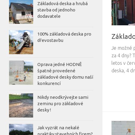
Základová deska a hrubá
stavba od jednoho
dodavatele
100% základová deska pro
Základo
dřevostavbu
Je možné p
za 4 dny? T
letos v čer
Oprava jedné HODNĚ
deska, 4 dn
špatně provedené
základové desky domu naší
konkurencí
Nikdy neodkrývejte sami
zeminu pro základové
desky !
Jak vyzrát na nekalé
praktiky stavebních firem?