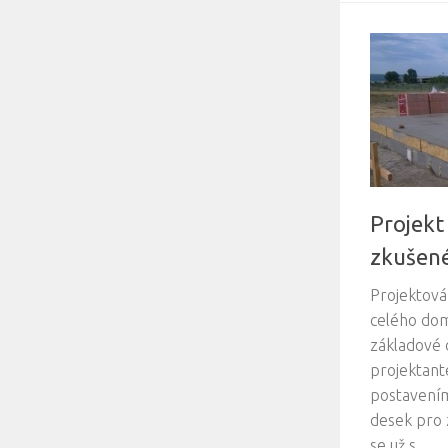
Projekt
zkušené
Projektová
celého dom
základové 
projektant
postavením
desek pro 
se už s...