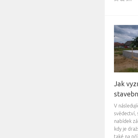
Jak vyz
stavebn
V následuj
svědectví, 
nabídek zá
kdy je draž
také na př