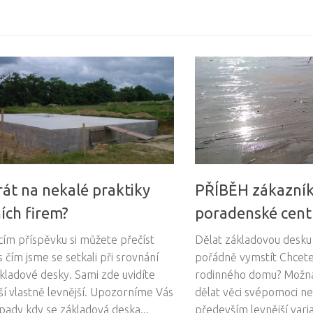
rát na nekalé praktiky
PŘÍBĚH zákazní
ích firem?
poradenské cen
ícím příspěvku si můžete přečíst
Dělat základovou desk
s čím jsme se setkali při srovnání
pořádně vymstít Chcete 
kladové desky. Sami zde uvidíte
rodinného domu? Možná
ší vlastně levnější. Upozorníme Vás
dělat věci svépomoci n
ípady kdy se základová deska...
především levnější vari