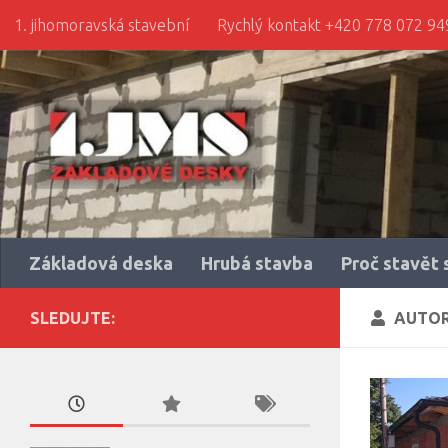
1. jihomoravská stavební
Rychlý kontakt +420 778 072 94
Skip to content
Základová deska
Hrubá stavba
Proč stavět 
SLEDUJTE:
AUTO