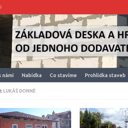
9
s námi
Nabídka
Co stavíme
Prohlídka staveb
R:
LUKÁŠ DONNÉ