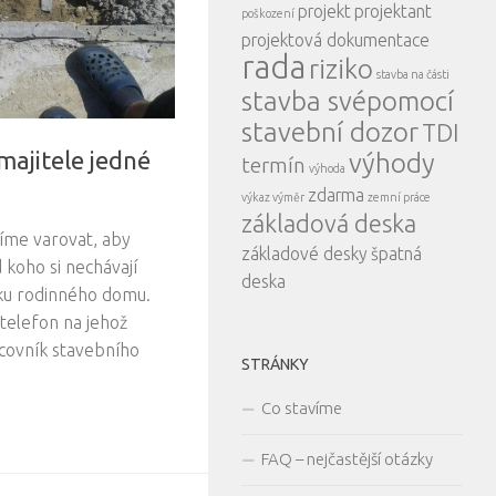
projekt
projektant
poškození
projektová dokumentace
rada
riziko
stavba na části
stavba svépomocí
stavební dozor
TDI
ajitele jedné
výhody
termín
výhoda
zdarma
výkaz výměr
zemní práce
základová deska
žíme varovat, aby
základové desky
špatná
 koho si nechávají
deska
ku rodinného domu.
telefon na jehož
covník stavebního
STRÁNKY
Co stavíme
FAQ – nejčastější otázky