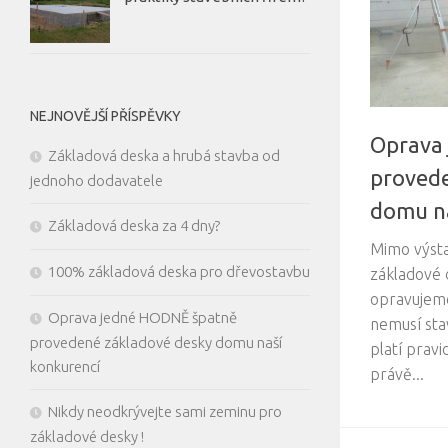
NEJNOVĚJŠÍ PŘÍSPĚVKY
Oprava
Základová deska a hrubá stavba od
provede
jednoho dodavatele
domu na
Základová deska za 4 dny?
Mimo výsta
100% základová deska pro dřevostavbu
základové 
opravujeme
Oprava jedné HODNĚ špatně
nemusí sta
provedené základové desky domu naší
platí pravid
konkurencí
právě...
Nikdy neodkrývejte sami zeminu pro
základové desky !