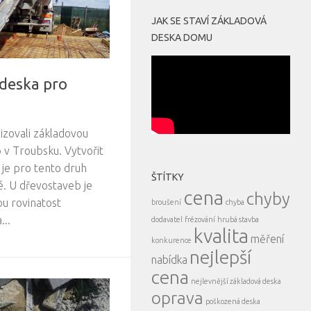
JAK SE STAVÍ ZÁKLADOVÁ
DESKA DOMU
deska pro
izovali základovou
 v Troubsku. Vytvořit
je pro tento druh
ŠTÍTKY
é. U dřevostaveb je
cena
chyby
u rovinatost
broušení
chyba
...
dodavatel
frézování
hrubá stavba
kvalita
měření
konkurence
nejlepší
nabídka
cena
nejlevnější základová deska
oprava
poškozená deska