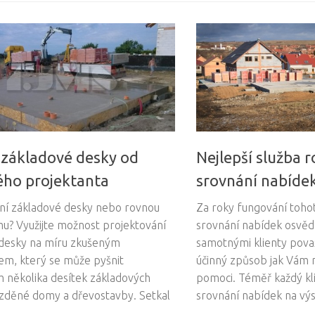
 základové desky od
Nejlepší služba 
ho projektanta
srovnání nabíde
ní základové desky nebo rovnou
Za roky fungování toh
u? Využijte možnost projektování
srovnání nabídek osvědči
desky na míru zkušeným
samotnými klienty pova
em, který se může pyšnit
účinný způsob jak Vám 
 několika desítek základových
pomoci. Téměř každý k
zděné domy a dřevostavby. Setkal
srovnání nabídek na výs