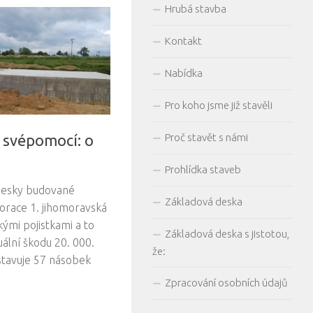
Hrubá stavba
Kontakt
Nabídka
Pro koho jsme již stavěli
Proč stavět s námi
 svépomocí: o
Prohlídka staveb
desky budované
Základová deska
orace 1. jihomoravská
kými pojistkami a to
Základová deska s jistotou,
uální škodu 20. 000.
že:
dstavuje 57 násobek
Zpracování osobních údajů