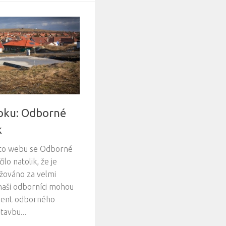
roku: Odborné
k
oto webu se Odborné
lo natolik, že je
žováno za velmi
naši odborníci mohou
lient odborného
tavbu...