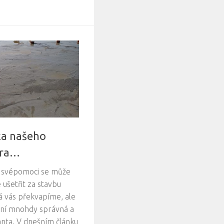
ka našeho
tra…
u svépomoci se může
ušetřit za stavbu
 vás překvapíme, ale
ení mnohdy správná a
anta. V dnešním článku