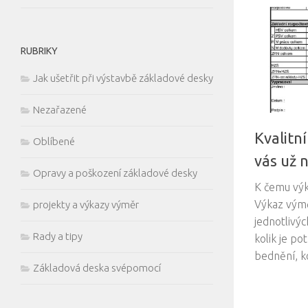
RUBRIKY
Jak ušetřit při výstavbě základové desky
Nezařazené
Kvalitn
Oblíbené
vás už n
Opravy a poškození základové desky
K čemu výk
Výkaz výmě
projekty a výkazy výměr
jednotlivýc
Rady a tipy
kolik je p
bednění, kol
Základová deska svépomocí