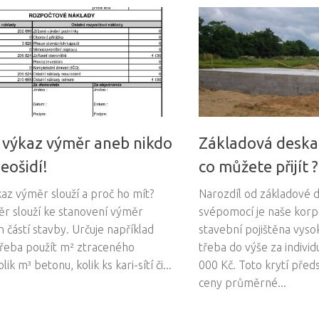
í výkaz výměr aneb nikdo
Základová deska
eošidí!
co můžete přijít ?
az výměr slouží a proč ho mít?
Narozdíl od základové 
r slouží ke stanovení výměr
svépomocí je naše korp
h částí stavby. Určuje například
stavební pojištěna vyso
otřeba použít m² ztraceného
třeba do výše za individ
ik m³ betonu, kolik ks kari-sítí či...
000 Kč. Toto krytí pře
ceny průměrné...