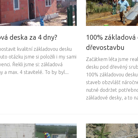
vá deska za 4 dny?
100% základová 
dřevostavbu
ostavit kvalitní základovou desku
uto otázku jsme si položili i my sami
Začátkem léta jsme real
venci. Řekli jsme si: základová
desku pod dřevěný srub
y a max. 4 stavitelé. To by byl...
100% základovou desku 
staveb obzvlášť náročn
nutné dodržet potřebno
základové desky, a to na